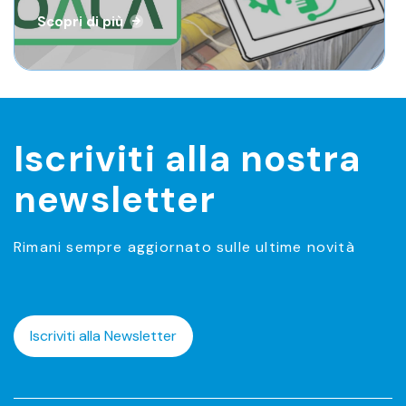
Scopri di più
Scopri di più
Iscriviti alla nostra
newsletter
Rimani sempre aggiornato sulle ultime novità
Iscriviti alla Newsletter