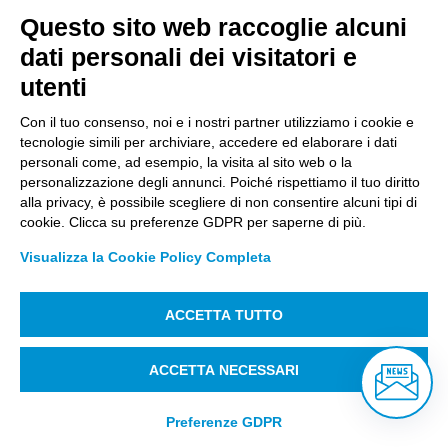
Questo sito web raccoglie alcuni
Città Studi S.p.A.
dati personali dei visitatori e
Sede Legale Corso G. Pella, 2 – 13900 Biella Italy –
utenti
Capitale sociale: sottoscritto e versato €
18.235.000,00
Con il tuo consenso, noi e i nostri partner utilizziamo i cookie e
tecnologie simili per archiviare, accedere ed elaborare i dati
Registro Imprese Biella C. F. e numero 01491490023 –
personali come, ad esempio, la visita al sito web o la
R.E.A. CCIAA BI n. 142579 – Partita IVA 01491490023
personalizzazione degli annunci. Poiché rispettiamo il tuo diritto
alla privacy, è possibile scegliere di non consentire alcuni tipi di
PEC:
amm.cittastudi@pec.ptbiellese.it
–
cookie. Clicca su preferenze GDPR per saperne di più.
form.cittastudi@pec.ptbiellese.it
–
Visualizza la Cookie Policy Completa
megaweb@pec.ptbiellese.it
ACCETTA TUTTO
Informative Privacy
–
Privacy Policy
–
Modifica
preferenze Cookie
–
Whistleblowing
– Designed by
ACCETTA NECESSARI
Koodit
Preferenze GDPR