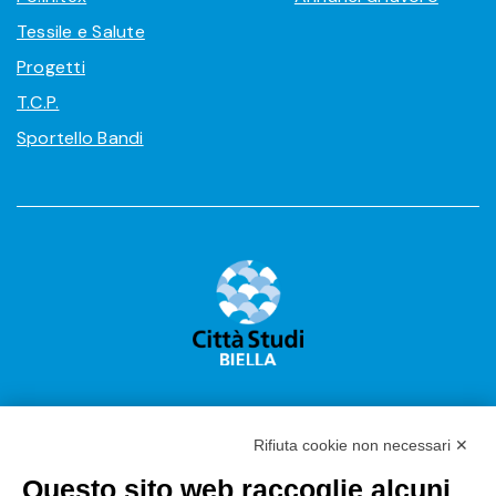
Tessile e Salute
Progetti
T.C.P.
Sportello Bandi
Rifiuta cookie non necessari ✕
Questo sito web raccoglie alcuni
Città Studi S.p.A.