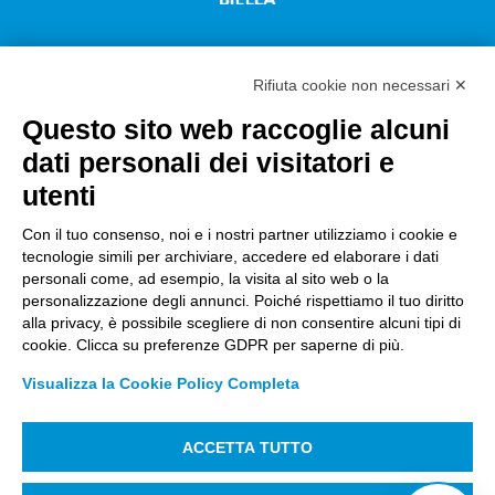
Rifiuta cookie non necessari ✕
Questo sito web raccoglie alcuni
Città Studi S.p.A.
dati personali dei visitatori e
Sede Legale Corso G. Pella, 2 – 13900 Biella Italy –
utenti
Capitale sociale: sottoscritto e versato €
18.235.000,00
Con il tuo consenso, noi e i nostri partner utilizziamo i cookie e
tecnologie simili per archiviare, accedere ed elaborare i dati
Registro Imprese Biella C. F. e numero 01491490023 –
personali come, ad esempio, la visita al sito web o la
R.E.A. CCIAA BI n. 142579 – Partita IVA 01491490023
personalizzazione degli annunci. Poiché rispettiamo il tuo diritto
alla privacy, è possibile scegliere di non consentire alcuni tipi di
PEC:
amm.cittastudi@pec.ptbiellese.it
–
cookie. Clicca su preferenze GDPR per saperne di più.
form.cittastudi@pec.ptbiellese.it
–
Visualizza la Cookie Policy Completa
megaweb@pec.ptbiellese.it
ACCETTA TUTTO
Informative Privacy
–
Privacy Policy
–
Modifica
preferenze Cookie
–
Whistleblowing
– Designed by