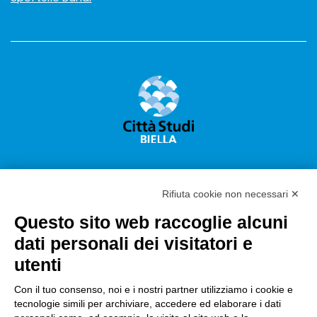
Rifiuta cookie non necessari ✕
Questo sito web raccoglie alcuni
Città Studi S.p.A.
dati personali dei visitatori e
Sede Legale Corso G. Pella, 2 – 13900 Biella Italy –
utenti
Capitale sociale: sottoscritto e versato €
18.235.000,00
Con il tuo consenso, noi e i nostri partner utilizziamo i cookie e
tecnologie simili per archiviare, accedere ed elaborare i dati
Registro Imprese Biella C. F. e numero 01491490023 –