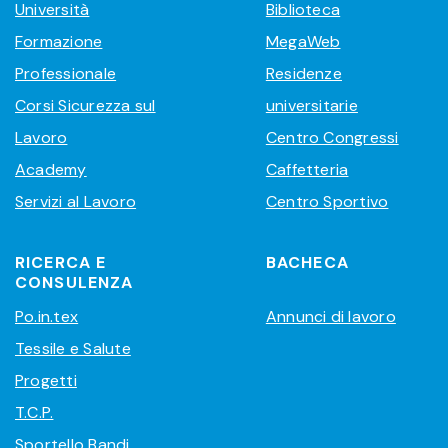
Università
Biblioteca
Formazione
MegaWeb
Professionale
Residenze
Corsi Sicurezza sul
universitarie
Lavoro
Centro Congressi
Academy
Caffetteria
Servizi al Lavoro
Centro Sportivo
RICERCA E
BACHECA
CONSULENZA
Po.in.tex
Annunci di lavoro
Tessile e Salute
Progetti
T.C.P.
Sportello Bandi