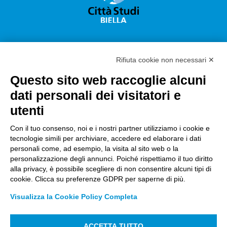
Rifiuta cookie non necessari ✕
Questo sito web raccoglie alcuni
Città Studi S.p.A.
dati personali dei visitatori e
Sede Legale Corso G. Pella, 2 – 13900 Biella Italy –
utenti
Capitale sociale: sottoscritto e versato €
18.235.000,00
Con il tuo consenso, noi e i nostri partner utilizziamo i cookie e
tecnologie simili per archiviare, accedere ed elaborare i dati
Registro Imprese Biella C. F. e numero 01491490023 –
personali come, ad esempio, la visita al sito web o la
R.E.A. CCIAA BI n. 142579 – Partita IVA 01491490023
personalizzazione degli annunci. Poiché rispettiamo il tuo diritto
alla privacy, è possibile scegliere di non consentire alcuni tipi di
PEC:
amm.cittastudi@pec.ptbiellese.it
–
cookie. Clicca su preferenze GDPR per saperne di più.
form.cittastudi@pec.ptbiellese.it
–
Visualizza la Cookie Policy Completa
megaweb@pec.ptbiellese.it
ACCETTA TUTTO
Informative Privacy
–
Privacy Policy
–
Modifica