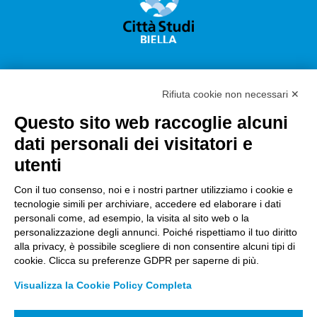
Rifiuta cookie non necessari ✕
Questo sito web raccoglie alcuni
Città Studi S.p.A.
dati personali dei visitatori e
Sede Legale Corso G. Pella, 2 – 13900 Biella Italy –
utenti
Capitale sociale: sottoscritto e versato €
18.235.000,00
Con il tuo consenso, noi e i nostri partner utilizziamo i cookie e
tecnologie simili per archiviare, accedere ed elaborare i dati
Registro Imprese Biella C. F. e numero 01491490023 –
personali come, ad esempio, la visita al sito web o la
R.E.A. CCIAA BI n. 142579 – Partita IVA 01491490023
personalizzazione degli annunci. Poiché rispettiamo il tuo diritto
alla privacy, è possibile scegliere di non consentire alcuni tipi di
PEC:
amm.cittastudi@pec.ptbiellese.it
–
cookie. Clicca su preferenze GDPR per saperne di più.
form.cittastudi@pec.ptbiellese.it
–
Visualizza la Cookie Policy Completa
megaweb@pec.ptbiellese.it