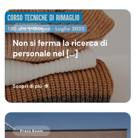
Formazione
Formazione
Non si ferma la ricerca di
Non si ferma la ricerca di
personale nel [...]
personale nel [...]
Scopri di più
Scopri di più
Press Room
Press Room