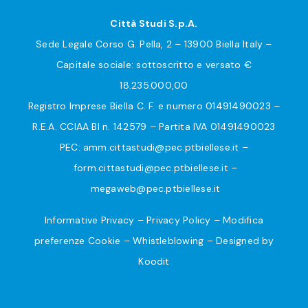
Città Studi S.p.A.
Sede Legale Corso G. Pella, 2 – 13900 Biella Italy –
Capitale sociale: sottoscritto e versato €
18.235.000,00
Registro Imprese Biella C. F. e numero 01491490023 –
R.E.A. CCIAA BI n. 142579 – Partita IVA 01491490023
PEC:
amm.cittastudi@pec.ptbiellese.it
–
form.cittastudi@pec.ptbiellese.it
–
megaweb@pec.ptbiellese.it
Informative Privacy
–
Privacy Policy
–
Modifica
preferenze Cookie
–
Whistleblowing
– Designed by
Koodit