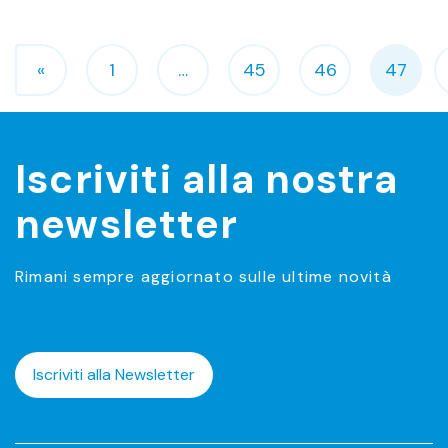
Navigazione degli articoli
«
1
…
45
46
47
Iscriviti alla nostra
newsletter
Rimani sempre aggiornato sulle ultime novità
Iscriviti alla Newsletter