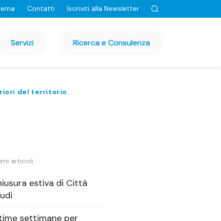
tema
Contatti
Iscriviti alla Newsletter
Servizi
Ricerca e Consulenza
iori del territorio
imi articoli
iusura estiva di Città
udi
time settimane per