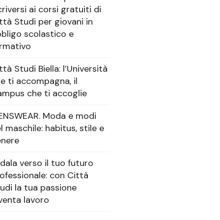
criversi ai corsi gratuiti di
ttà Studi per giovani in
bligo scolastico e
rmativo
ttà Studi Biella: l’Università
e ti accompagna, il
mpus che ti accoglie
ENSWEAR. Moda e modi
l maschile: habitus, stile e
enere
dala verso il tuo futuro
ofessionale: con Città
udi la tua passione
venta lavoro