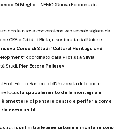
cesco Di Meglio
– NEMO (Nuova Economia in
ato con la nuova convenzione ventennale siglata da
ione CRB e Città di Biella, e sostenuta dall’Unione
l
nuovo Corso di Studi
“
Cultural Heritage and
evelopment
” coordinato dalla
Prof.ssa Silvia
tà Studi,
Pier Ettore Pellerey
.
l Prof. Filippo Barbera dell’Università di Torino e
come focus
lo spopolamento della montagna e
o è smettere di pensare centro e periferia come
irle come unità.
stro, i
confini tra le aree urbane e montane sono