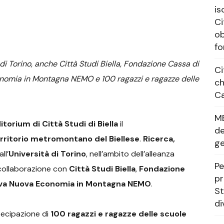
is
Ci
ob
fo
à di Torino, anche Città Studi Biella, Fondazione Cassa di
Ci
onomia in Montagna NEMO e 100 ragazzi e ragazze delle
ch
Ca
M
itorium di Città Studi di Biella
il
de
erritorio metromontano del Biellese
.
Ricerca,
g
ll’
Università di Torino
, nell’ambito dell’alleanza
Pe
 collaborazione con
Città Studi Biella
,
Fondazione
pr
va Nuova Economia in Montagna NEMO
.
St
di
rtecipazione di
100 ragazzi e ragazze delle scuole