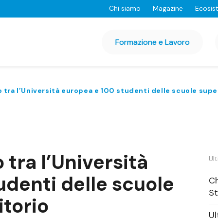
Chi siamo
Magazine
Ecosis
Formazione e Lavoro
ro tra l’Università europea e 100 studenti delle scuole super
o tra l’Università
Ult
udenti delle scuole
Ch
St
itorio
Ul