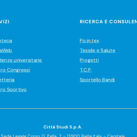
VIZI
RICERCA E CONSULE
ioteca
Po.in.tex
aWeb
Tessile e Salute
denze universitarie
Progetti
ro Congressi
T.C.P.
etteria
Sportello Bandi
ro Sportivo
Città Studi S.p.A.
Sede Legale Corso G. Pella, 2 – 13900 Biella Italy – Capitale