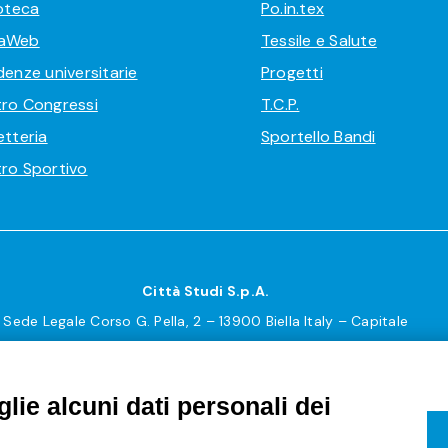
ioteca
Po.in.tex
aWeb
Tessile e Salute
denze universitarie
Progetti
ro Congressi
T.C.P.
etteria
Sportello Bandi
ro Sportivo
Città Studi S.p.A.
Sede Legale Corso G. Pella, 2 – 13900 Biella Italy – Capitale
sociale: sottoscritto e versato € 18.235.000,00
Registro Imprese Biella C. F. e numero 01491490023 – R.E.A.
lie alcuni dati personali dei
CCIAA BI n. 142579 – Partita IVA 01491490023
PEC:
amm.cittastudi@pec.ptbiellese.it
–