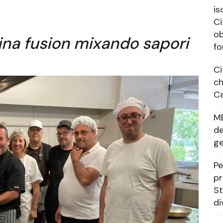
is
Ci
ob
na fusion mixando sapori
fo
Ci
ch
Ca
M
de
g
Pe
pr
St
di