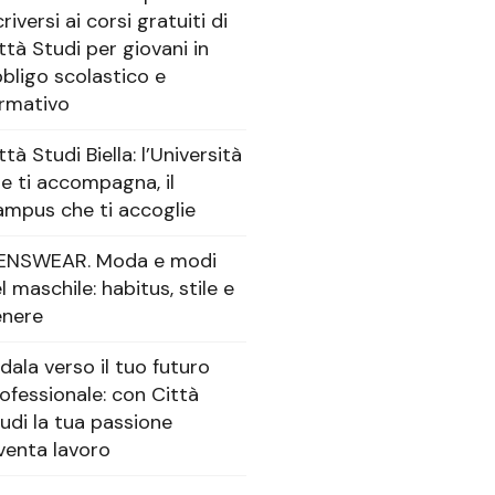
criversi ai corsi gratuiti di
ttà Studi per giovani in
bligo scolastico e
rmativo
ttà Studi Biella: l’Università
e ti accompagna, il
mpus che ti accoglie
ENSWEAR. Moda e modi
l maschile: habitus, stile e
enere
dala verso il tuo futuro
ofessionale: con Città
udi la tua passione
venta lavoro