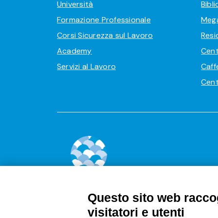
Università
Bibl
Formazione Professionale
Meg
Corsi Sicurezza sul Lavoro
Resi
Academy
Cent
Servizi al Lavoro
Caff
Cent
Questo sito web raccog
visitatori e utenti