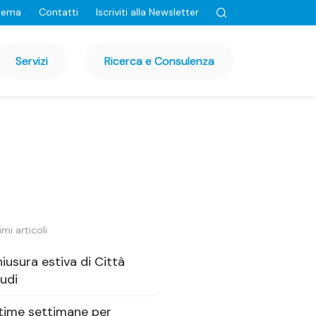
tema
Contatti
Iscriviti alla Newsletter
Servizi
Ricerca e Consulenza
imi articoli
iusura estiva di Città
udi
time settimane per