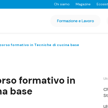
Chi siamo
Magazine
Ecosis
Formazione e Lavoro
corso formativo in Tecniche di cucina base
orso formativo in
Ult
na base
Ch
St
Ul