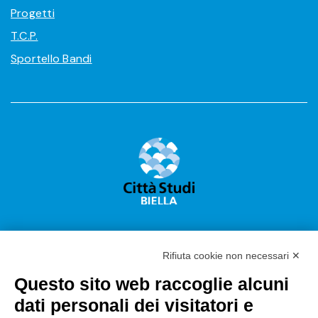
Progetti
T.C.P.
Sportello Bandi
Rifiuta cookie non necessari ✕
Questo sito web raccoglie alcuni
Città Studi S.p.A.
dati personali dei visitatori e
Sede Legale Corso G. Pella, 2 – 13900 Biella Italy –