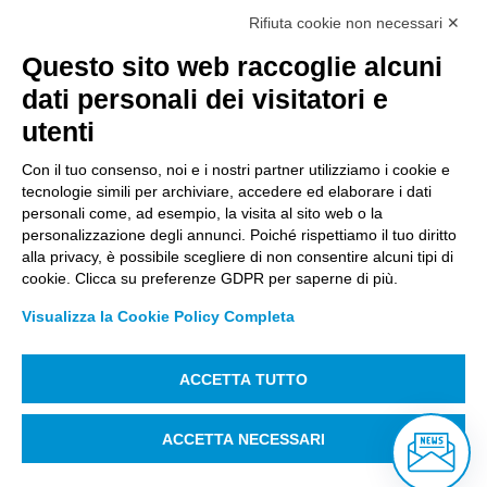
Rifiuta cookie non necessari ✕
Questo sito web raccoglie alcuni
Città Studi S.p.A.
dati personali dei visitatori e
Sede Legale Corso G. Pella, 2 – 13900 Biella Italy –
utenti
Capitale sociale: sottoscritto e versato €
18.235.000,00
Con il tuo consenso, noi e i nostri partner utilizziamo i cookie e
tecnologie simili per archiviare, accedere ed elaborare i dati
Registro Imprese Biella C. F. e numero 01491490023 –
personali come, ad esempio, la visita al sito web o la
R.E.A. CCIAA BI n. 142579 – Partita IVA 01491490023
personalizzazione degli annunci. Poiché rispettiamo il tuo diritto
alla privacy, è possibile scegliere di non consentire alcuni tipi di
PEC:
amm.cittastudi@pec.ptbiellese.it
–
cookie. Clicca su preferenze GDPR per saperne di più.
form.cittastudi@pec.ptbiellese.it
–
Visualizza la Cookie Policy Completa
megaweb@pec.ptbiellese.it
ACCETTA TUTTO
Informative Privacy
–
Privacy Policy
–
Modifica
preferenze Cookie
–
Whistleblowing
– Designed by
ACCETTA NECESSARI
Koodit