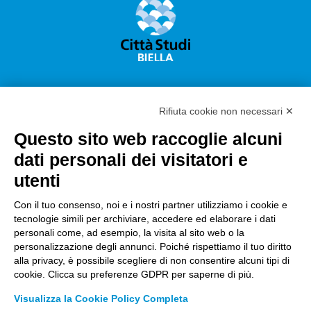
Rifiuta cookie non necessari ✕
Questo sito web raccoglie alcuni
Città Studi S.p.A.
dati personali dei visitatori e
Sede Legale Corso G. Pella, 2 – 13900 Biella Italy –
utenti
Capitale sociale: sottoscritto e versato €
18.235.000,00
Con il tuo consenso, noi e i nostri partner utilizziamo i cookie e
tecnologie simili per archiviare, accedere ed elaborare i dati
Registro Imprese Biella C. F. e numero 01491490023 –
personali come, ad esempio, la visita al sito web o la
R.E.A. CCIAA BI n. 142579 – Partita IVA 01491490023
personalizzazione degli annunci. Poiché rispettiamo il tuo diritto
alla privacy, è possibile scegliere di non consentire alcuni tipi di
PEC:
amm.cittastudi@pec.ptbiellese.it
–
cookie. Clicca su preferenze GDPR per saperne di più.
form.cittastudi@pec.ptbiellese.it
–
Visualizza la Cookie Policy Completa
megaweb@pec.ptbiellese.it