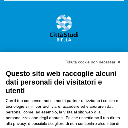
Rifiuta cookie non necessari ✕
Questo sito web raccoglie alcuni
Città Studi S.p.A.
dati personali dei visitatori e
Sede Legale Corso G. Pella, 2 – 13900 Biella Italy –
utenti
Capitale sociale: sottoscritto e versato €
18.235.000,00
Con il tuo consenso, noi e i nostri partner utilizziamo i cookie e
tecnologie simili per archiviare, accedere ed elaborare i dati
Registro Imprese Biella C. F. e numero 01491490023 –
personali come, ad esempio, la visita al sito web o la
R.E.A. CCIAA BI n. 142579 – Partita IVA 01491490023
personalizzazione degli annunci. Poiché rispettiamo il tuo diritto
alla privacy, è possibile scegliere di non consentire alcuni tipi di
PEC:
amm.cittastudi@pec.ptbiellese.it
–