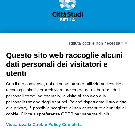
Rifiuta cookie non necessari ✕
Questo sito web raccoglie alcuni
Città Studi S.p.A.
dati personali dei visitatori e
Sede Legale Corso G. Pella, 2 – 13900 Biella Italy –
utenti
Capitale sociale: sottoscritto e versato €
18.235.000,00
Con il tuo consenso, noi e i nostri partner utilizziamo i cookie e
tecnologie simili per archiviare, accedere ed elaborare i dati
Registro Imprese Biella C. F. e numero 01491490023 –
personali come, ad esempio, la visita al sito web o la
R.E.A. CCIAA BI n. 142579 – Partita IVA 01491490023
personalizzazione degli annunci. Poiché rispettiamo il tuo diritto
alla privacy, è possibile scegliere di non consentire alcuni tipi di
PEC:
amm.cittastudi@pec.ptbiellese.it
–
cookie. Clicca su preferenze GDPR per saperne di più.
form.cittastudi@pec.ptbiellese.it
–
Visualizza la Cookie Policy Completa
megaweb@pec.ptbiellese.it