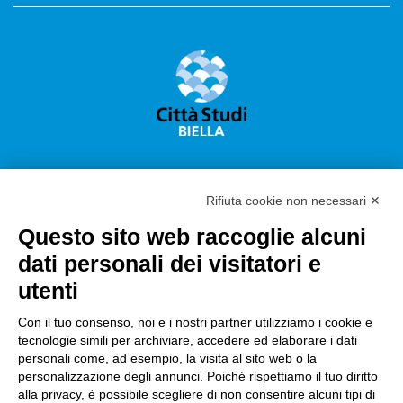
Rifiuta cookie non necessari ✕
Questo sito web raccoglie alcuni
Città Studi S.p.A.
dati personali dei visitatori e
Sede Legale Corso G. Pella, 2 – 13900 Biella Italy –
utenti
Capitale sociale: sottoscritto e versato €
18.235.000,00
Con il tuo consenso, noi e i nostri partner utilizziamo i cookie e
tecnologie simili per archiviare, accedere ed elaborare i dati
Registro Imprese Biella C. F. e numero 01491490023 –
personali come, ad esempio, la visita al sito web o la
R.E.A. CCIAA BI n. 142579 – Partita IVA 01491490023
personalizzazione degli annunci. Poiché rispettiamo il tuo diritto
alla privacy, è possibile scegliere di non consentire alcuni tipi di
PEC:
amm.cittastudi@pec.ptbiellese.it
–