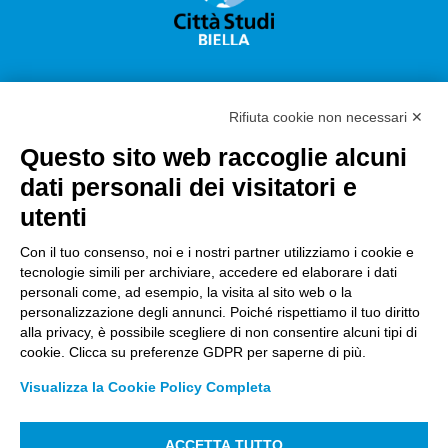
Rifiuta cookie non necessari ✕
Questo sito web raccoglie alcuni
Città Studi S.p.A.
dati personali dei visitatori e
Sede Legale Corso G. Pella, 2 – 13900 Biella Italy –
utenti
Capitale sociale: sottoscritto e versato €
18.235.000,00
Con il tuo consenso, noi e i nostri partner utilizziamo i cookie e
tecnologie simili per archiviare, accedere ed elaborare i dati
Registro Imprese Biella C. F. e numero 01491490023 –
personali come, ad esempio, la visita al sito web o la
R.E.A. CCIAA BI n. 142579 – Partita IVA 01491490023
personalizzazione degli annunci. Poiché rispettiamo il tuo diritto
alla privacy, è possibile scegliere di non consentire alcuni tipi di
PEC:
amm.cittastudi@pec.ptbiellese.it
–
cookie. Clicca su preferenze GDPR per saperne di più.
form.cittastudi@pec.ptbiellese.it
–
Visualizza la Cookie Policy Completa
megaweb@pec.ptbiellese.it
ACCETTA TUTTO
Informative Privacy
–
Privacy Policy
–
Modifica