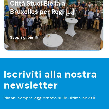
Città Studi Biella a Bruxelles
Città Studi Biella a
per Regi [...]
Bruxelles per Regi [...]
Scopri di più
Scopri di più
Iscriviti alla nostra
newsletter
Rimani sempre aggiornato sulle ultime novità