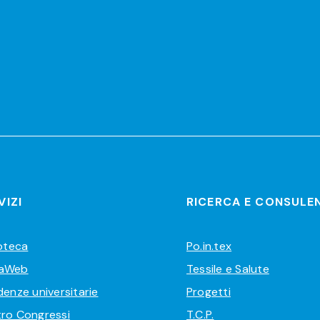
r
VIZI
RICERCA E CONSULE
ioteca
Po.in.tex
aWeb
Tessile e Salute
denze universitarie
Progetti
ro Congressi
T.C.P.