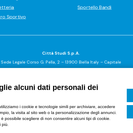
etteria
Sportello Bandi
ro Sportivo
Città Studi S.p.A.
Sede Legale Corso G. Pella, 2 – 13900 Biella Italy – Capitale
sociale: sottoscritto e versato € 18.235.000,00
Registro Imprese Biella C. F. e numero 01491490023 – R.E.A.
lie alcuni dati personali dei
CCIAA BI n. 142579 – Partita IVA 01491490023
PEC:
amm.cittastudi@pec.ptbiellese.it
–
orm.cittastudi@pec.ptbiellese.it
–
megaweb@pec.ptbiellese.it
utilizziamo i cookie e tecnologie simili per archiviare, accedere
pio, la visita al sito web o la personalizzazione degli annunci.
, è possibile scegliere di non consentire alcuni tipi di cookie.
Informative Privacy
–
Privacy Policy
–
Modifica preferenze
 più.
Cookie
–
Whistleblowing
– Designed by
Koodit