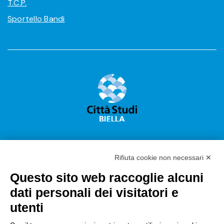
T.C.P.
Sportello Bandi
Rifiuta cookie non necessari ✕
Questo sito web raccoglie alcuni
Città Studi S.p.A.
dati personali dei visitatori e
Sede Legale Corso G. Pella, 2 – 13900 Biella Italy –
utenti
Capitale sociale: sottoscritto e versato €