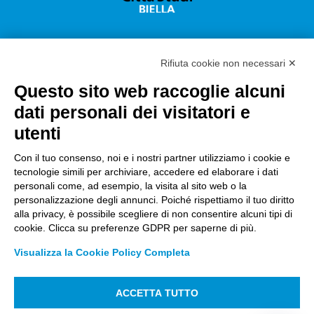
Rifiuta cookie non necessari ✕
Questo sito web raccoglie alcuni
Città Studi S.p.A.
dati personali dei visitatori e
Sede Legale Corso G. Pella, 2 – 13900 Biella Italy –
utenti
Capitale sociale: sottoscritto e versato €
18.235.000,00
Con il tuo consenso, noi e i nostri partner utilizziamo i cookie e
tecnologie simili per archiviare, accedere ed elaborare i dati
Registro Imprese Biella C. F. e numero 01491490023 –
personali come, ad esempio, la visita al sito web o la
R.E.A. CCIAA BI n. 142579 – Partita IVA 01491490023
personalizzazione degli annunci. Poiché rispettiamo il tuo diritto
alla privacy, è possibile scegliere di non consentire alcuni tipi di
PEC:
amm.cittastudi@pec.ptbiellese.it
–
cookie. Clicca su preferenze GDPR per saperne di più.
form.cittastudi@pec.ptbiellese.it
–
Visualizza la Cookie Policy Completa
megaweb@pec.ptbiellese.it
ACCETTA TUTTO
Informative Privacy
–
Privacy Policy
–
Modifica