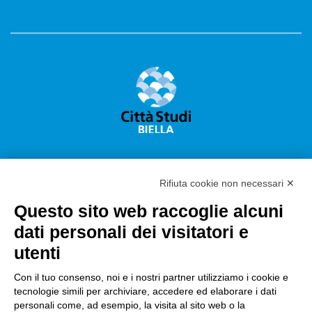
Rifiuta cookie non necessari ✕
Questo sito web raccoglie alcuni
Città Studi S.p.A.
dati personali dei visitatori e
Sede Legale Corso G. Pella, 2 – 13900 Biella Italy –
utenti
Capitale sociale: sottoscritto e versato €
18.235.000,00
Con il tuo consenso, noi e i nostri partner utilizziamo i cookie e
tecnologie simili per archiviare, accedere ed elaborare i dati
Registro Imprese Biella C. F. e numero 01491490023 –
personali come, ad esempio, la visita al sito web o la