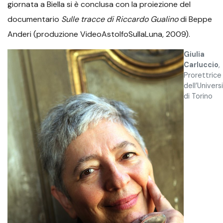
giornata a Biella si è conclusa con la proiezione del
documentario
Sulle tracce di Riccardo Gualino
di Beppe
Anderi (produzione VideoAstolfoSullaLuna, 2009).
Giulia
Carluccio
,
Prorettrice
dell’Univers
di Torino