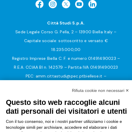
Città Studi S.p.A.
Sede Legale Corso G. Pella, 2 – 13900 Biella Italy –
Capitale sociale: sottoscritto e versato €
18.235.000,00
Registro Imprese Biella C. F. e numero 01491490023 –
R.E.A. CCIAA BI n. 142579 – Partita IVA 01491490023
PEC:
amm.cittastudi@pec.ptbiellese.it
–
form.cittastudi@pec.ptbiellese.it
–
Rifiuta cookie non necessari ✕
megaweb@pec.ptbiellese.it
Questo sito web raccoglie alcuni
Informative Privacy
–
Privacy Policy
–
Modifica
dati personali dei visitatori e utenti
preferenze Cookie
–
Whistleblowing
– Designed by
Con il tuo consenso, noi e i nostri partner utilizziamo i cookie e
Koodit
tecnologie simili per archiviare, accedere ed elaborare i dati