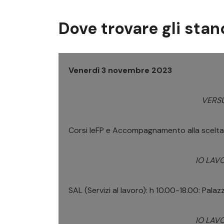
Dove trovare gli stan
Venerdì 3 novembre 2023
VERS
Corsi IeFP e Accompagnamento alla scelta:
IO LAV
SAL (Servizi al lavoro): h 10.00-18.00: Palazz
IO LAV