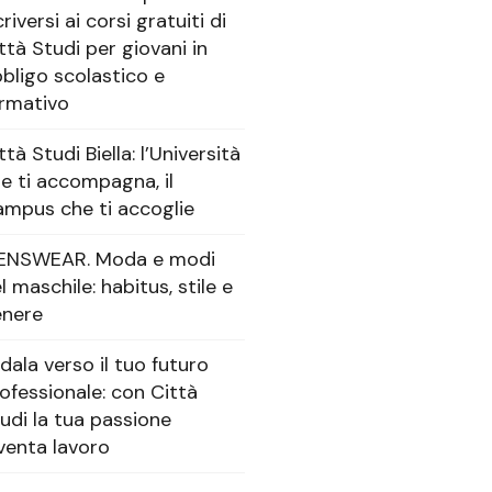
criversi ai corsi gratuiti di
ttà Studi per giovani in
bligo scolastico e
rmativo
ttà Studi Biella: l’Università
e ti accompagna, il
mpus che ti accoglie
ENSWEAR. Moda e modi
l maschile: habitus, stile e
enere
dala verso il tuo futuro
ofessionale: con Città
udi la tua passione
venta lavoro