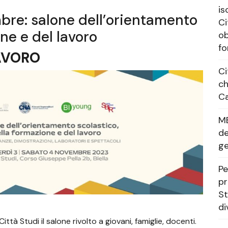
is
mbre: salone dell’orientamento
Ci
one e del lavoro
ob
fo
LAVORO
Ci
ch
Ca
M
de
g
Pe
pr
St
di
tà Studi il salone rivolto a giovani, famiglie, docenti.