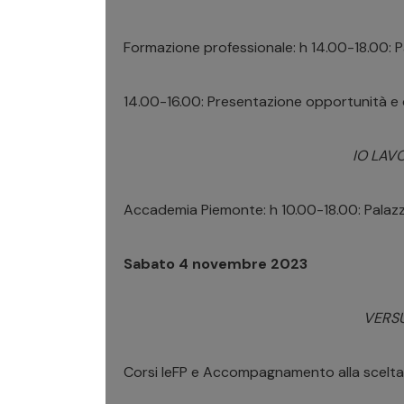
Formazione professionale: h 14.00-18.00: Pa
14.00-16.00: Presentazione opportunità e 
IO LAV
Accademia Piemonte: h 10.00-18.00: Palazzin
Sabato 4 novembre 2023
VERS
Corsi IeFP e Accompagnamento alla scelta: