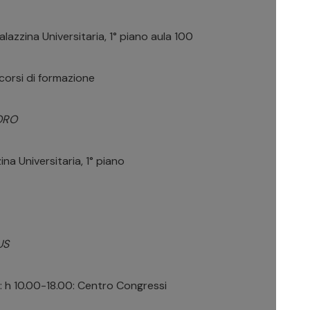
lazzina Universitaria, 1° piano aula 100
corsi di formazione
ORO
a Universitaria, 1° piano
US
 h 10.00-18.00: Centro Congressi