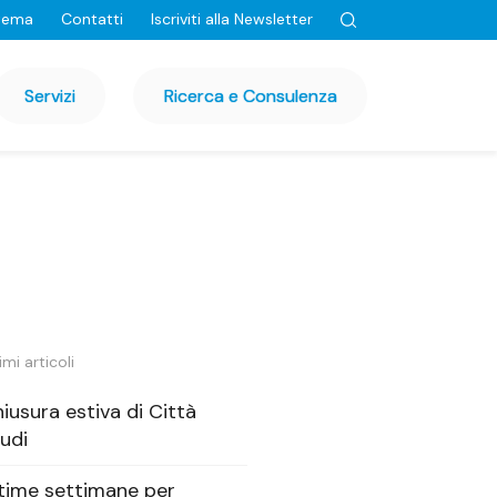
tema
Contatti
Iscriviti alla Newsletter
Servizi
Ricerca e Consulenza
imi articoli
iusura estiva di Città
udi
time settimane per