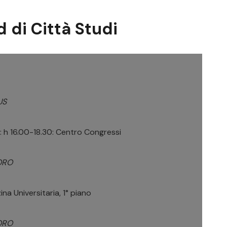
d di Città Studi
US
 h 16.00-18.30: Centro Congressi
ORO
ina Universitaria, 1° piano
ORO