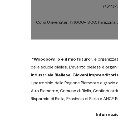
IT’S MY 
Corsi Universitari: h 10.00-18.00: Palazzina U
“Wooooow! Io e il mio futuro”
, è organizzat
delle scuole biellesi. L’evento biellese è orga
Industriale Biellese
,
Giovani Imprenditori 
il patrocinio della Regione Piemonte e grazi
Alto Piemonte, Comune di Biella, Confindustri
Risparmio di Biella, Provincia di Biella e ANCE Bi
Informazi