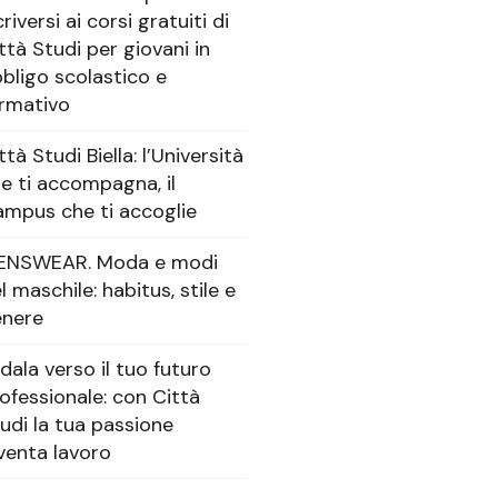
criversi ai corsi gratuiti di
ttà Studi per giovani in
bligo scolastico e
rmativo
ttà Studi Biella: l’Università
e ti accompagna, il
mpus che ti accoglie
ENSWEAR. Moda e modi
l maschile: habitus, stile e
enere
dala verso il tuo futuro
ofessionale: con Città
udi la tua passione
venta lavoro