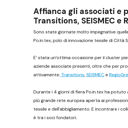
Affianca gli associati e 
Transitions, SEISMEC e 
Sono state giornate molto impegnative quelle 
Po.in.tex, polo di innovazione tessile di Città St
E’ stata un’ottima occasione per il cluster p
aziende associate presenti, oltre che per pr
attivamente:
Transitions
,
SEISMEC
e
RegioGr
Durante i 4 giorni di fiera Po.in.tex ha potut
più grande rete europea aperta ai professionist
tessile e dell’abbigliamento. E incontrare i co
è tra i soci fondatori.