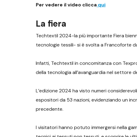
Per vedere il video clicca
qui
La fiera
Techtextil 2024-la più importante Fiera biennal
tecnologie tessili- si è svolta a Francoforte d
Infatti, Techtextil in concomitanza con Texpr
della tecnologia all’avanguardia nel settore de
L’edizione 2024 ha visto numeri considerevoli
espositori da 53 nazioni, evidenziando un inc
precedente.
I visitatori hanno potuto immergersi nella gam
tecnici ai tessuti non tessuti, e scoprire le u