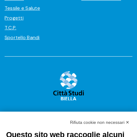
Tessile e Salute
Progetti
T.C.P.
Sportello Bandi
Rifiuta cookie non necessari ✕
Questo sito web raccoglie alcuni
Città Studi S.p.A.