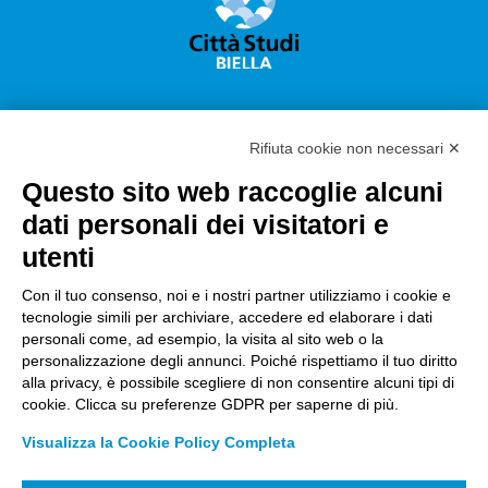
Rifiuta cookie non necessari ✕
Questo sito web raccoglie alcuni
Città Studi S.p.A.
dati personali dei visitatori e
Sede Legale Corso G. Pella, 2 – 13900 Biella Italy –
utenti
Capitale sociale: sottoscritto e versato €
18.235.000,00
Con il tuo consenso, noi e i nostri partner utilizziamo i cookie e
tecnologie simili per archiviare, accedere ed elaborare i dati
Registro Imprese Biella C. F. e numero 01491490023 –
personali come, ad esempio, la visita al sito web o la
R.E.A. CCIAA BI n. 142579 – Partita IVA 01491490023
personalizzazione degli annunci. Poiché rispettiamo il tuo diritto
alla privacy, è possibile scegliere di non consentire alcuni tipi di
PEC:
amm.cittastudi@pec.ptbiellese.it
–
cookie. Clicca su preferenze GDPR per saperne di più.
form.cittastudi@pec.ptbiellese.it
–
Visualizza la Cookie Policy Completa
megaweb@pec.ptbiellese.it