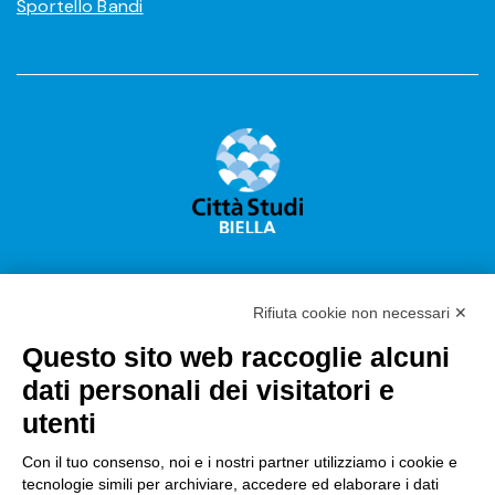
Sportello Bandi
Rifiuta cookie non necessari ✕
Questo sito web raccoglie alcuni
Città Studi S.p.A.
dati personali dei visitatori e
Sede Legale Corso G. Pella, 2 – 13900 Biella Italy –
utenti
Capitale sociale: sottoscritto e versato €
18.235.000,00
Con il tuo consenso, noi e i nostri partner utilizziamo i cookie e
tecnologie simili per archiviare, accedere ed elaborare i dati
Registro Imprese Biella C. F. e numero 01491490023 –