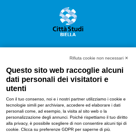
Rifiuta cookie non necessari ✕
Questo sito web raccoglie alcuni
Città Studi S.p.A.
dati personali dei visitatori e
Sede Legale Corso G. Pella, 2 – 13900 Biella Italy –
utenti
Capitale sociale: sottoscritto e versato €
18.235.000,00
Con il tuo consenso, noi e i nostri partner utilizziamo i cookie e
tecnologie simili per archiviare, accedere ed elaborare i dati
Registro Imprese Biella C. F. e numero 01491490023 –
personali come, ad esempio, la visita al sito web o la
R.E.A. CCIAA BI n. 142579 – Partita IVA 01491490023
personalizzazione degli annunci. Poiché rispettiamo il tuo diritto
alla privacy, è possibile scegliere di non consentire alcuni tipi di
PEC:
amm.cittastudi@pec.ptbiellese.it
–
cookie. Clicca su preferenze GDPR per saperne di più.
form.cittastudi@pec.ptbiellese.it
–