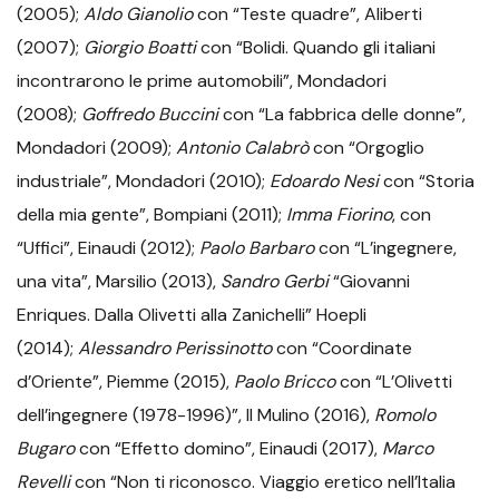
(2005);
Aldo Gianolio
con “Teste quadre”, Aliberti
(2007);
Giorgio Boatti
con “Bolidi. Quando gli italiani
incontrarono le prime automobili”, Mondadori
(2008);
Goffredo Buccini
con “La fabbrica delle donne”,
Mondadori (2009);
Antonio Calabrò
con “Orgoglio
industriale”, Mondadori (2010);
Edoardo Nesi
con “Storia
della mia gente”, Bompiani (2011);
Imma Fiorino
, con
“Uffici”, Einaudi (2012);
Paolo Barbaro
con “L’ingegnere,
una vita”, Marsilio (2013),
Sandro Gerbi
“Giovanni
Enriques. Dalla Olivetti alla Zanichelli” Hoepli
(2014);
Alessandro Perissinotto
con “Coordinate
d’Oriente”, Piemme (2015),
Paolo Bricco
con “L’Olivetti
dell’ingegnere (1978-1996)”, Il Mulino (2016),
Romolo
Bugaro
con “Effetto domino”, Einaudi (2017),
Marco
Revelli
con “Non ti riconosco. Viaggio eretico nell’Italia