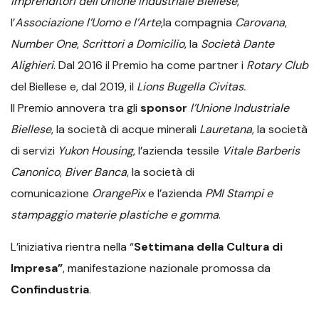
Imprenditori dell’Unione Industriale Biellese
,
l’
Associazione l’Uomo e l’Arte
,la compagnia
Carovana
,
Number One
,
Scrittori a Domicilio
, la
Società Dante
Alighieri
. Dal 2016 il Premio ha come partner i
Rotary Club
del Biellese e, dal 2019, il
Lions Bugella Civitas.
Il Premio annovera tra gli
sponsor
l’Unione Industriale
Biellese
, la società di acque minerali
Lauretana
, la società
di servizi
Yukon Housing
, l’azienda tessile
Vitale Barberis
Canonico
,
Biver Banca
, la società di
comunicazione
OrangePix
e l’azienda
PMI Stampi e
stampaggio materie plastiche e gomma
.
L’iniziativa rientra nella “
Settimana della Cultura di
Impresa”
, manifestazione nazionale promossa da
Confindustria
.