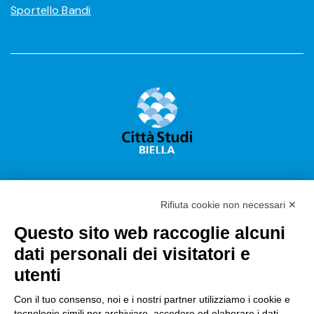
Sportello Bandi
Rifiuta cookie non necessari ✕
Questo sito web raccoglie alcuni
Città Studi S.p.A.
dati personali dei visitatori e
Sede Legale Corso G. Pella, 2 – 13900 Biella Italy –
utenti
Capitale sociale: sottoscritto e versato €
18.235.000,00
Con il tuo consenso, noi e i nostri partner utilizziamo i cookie e
tecnologie simili per archiviare, accedere ed elaborare i dati