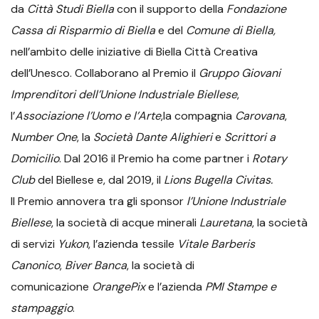
da
Città Studi Biella
con il supporto della
Fondazione
Cassa di Risparmio di Biella
e del
Comune di Biella,
nell’ambito delle iniziative di Biella Città Creativa
dell’Unesco. Collaborano al Premio il
Gruppo Giovani
Imprenditori dell’Unione Industriale Biellese
,
l’
Associazione l’Uomo e l’Arte
,la compagnia
Carovana
,
Number One
, la
Società Dante Alighieri
e
Scrittori a
Domicilio
. Dal 2016 il Premio ha come partner i
Rotary
Club
del Biellese e, dal 2019, il
Lions Bugella Civitas.
Il Premio annovera tra gli sponsor
l’Unione Industriale
Biellese
, la società di acque minerali
Lauretana
, la società
di servizi
Yukon
, l’azienda tessile
Vitale Barberis
Canonico
,
Biver Banca
, la società di
comunicazione
OrangePix
e l’azienda
PMI Stampe e
stampaggio
.