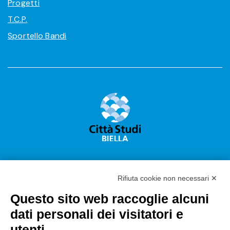
Progetti
T.C.P.
Sportello Bandi
Rifiuta cookie non necessari ✕
Questo sito web raccoglie alcuni
Città Studi S.p.A.
dati personali dei visitatori e
Sede Legale Corso G. Pella, 2 – 13900 Biella Italy –
utenti