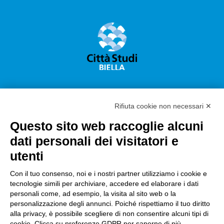
Rifiuta cookie non necessari ✕
Questo sito web raccoglie alcuni
Città Studi S.p.A.
dati personali dei visitatori e
Sede Legale Corso G. Pella, 2 – 13900 Biella Italy –
utenti
Capitale sociale: sottoscritto e versato €
18.235.000,00
Con il tuo consenso, noi e i nostri partner utilizziamo i cookie e
tecnologie simili per archiviare, accedere ed elaborare i dati
Registro Imprese Biella C. F. e numero 01491490023 –
personali come, ad esempio, la visita al sito web o la
R.E.A. CCIAA BI n. 142579 – Partita IVA 01491490023
personalizzazione degli annunci. Poiché rispettiamo il tuo diritto
alla privacy, è possibile scegliere di non consentire alcuni tipi di
PEC:
amm.cittastudi@pec.ptbiellese.it
–
cookie. Clicca su preferenze GDPR per saperne di più.