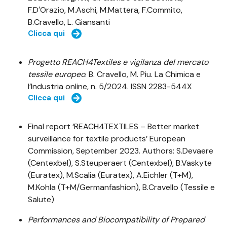
F.D′Orazio, M.Aschi, M.Mattera, F.Commito,
B.Cravello, L. Giansanti
Clicca qui
Progetto REACH4Textiles e vigilanza del mercato
tessile europeo
. B. Cravello, M. Piu. La Chimica e
l’Industria online, n. 5/2024. ISSN 2283-544X
Clicca qui
Final report ‘REACH4TEXTILES – Better market
surveillance for textile products’ European
Commission, September 2023. Authors: S.Devaere
(Centexbel), S.Steuperaert (Centexbel), B.Vaskyte
(Euratex), M.Scalia (Euratex), A.Eichler (T+M),
M.Kohla (T+M/Germanfashion), B.Cravello (Tessile e
Salute)
Performances and Biocompatibility of Prepared