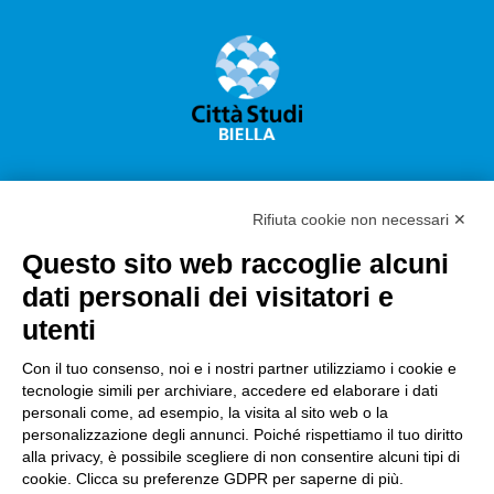
Rifiuta cookie non necessari ✕
Questo sito web raccoglie alcuni
Città Studi S.p.A.
dati personali dei visitatori e
Sede Legale Corso G. Pella, 2 – 13900 Biella Italy –
utenti
Capitale sociale: sottoscritto e versato €
18.235.000,00
Con il tuo consenso, noi e i nostri partner utilizziamo i cookie e
tecnologie simili per archiviare, accedere ed elaborare i dati
Registro Imprese Biella C. F. e numero 01491490023 –
personali come, ad esempio, la visita al sito web o la
R.E.A. CCIAA BI n. 142579 – Partita IVA 01491490023
personalizzazione degli annunci. Poiché rispettiamo il tuo diritto
alla privacy, è possibile scegliere di non consentire alcuni tipi di
PEC:
amm.cittastudi@pec.ptbiellese.it
–
cookie. Clicca su preferenze GDPR per saperne di più.