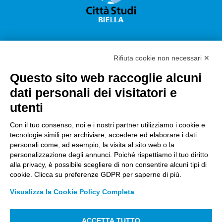
Rifiuta cookie non necessari ✕
Questo sito web raccoglie alcuni
Città Studi S.p.A.
dati personali dei visitatori e
Sede Legale Corso G. Pella, 2 – 13900 Biella Italy –
utenti
Capitale sociale: sottoscritto e versato €
18.235.000,00
Con il tuo consenso, noi e i nostri partner utilizziamo i cookie e
tecnologie simili per archiviare, accedere ed elaborare i dati
Registro Imprese Biella C. F. e numero 01491490023 –
personali come, ad esempio, la visita al sito web o la
R.E.A. CCIAA BI n. 142579 – Partita IVA 01491490023
personalizzazione degli annunci. Poiché rispettiamo il tuo diritto
alla privacy, è possibile scegliere di non consentire alcuni tipi di
PEC:
amm.cittastudi@pec.ptbiellese.it
–
cookie. Clicca su preferenze GDPR per saperne di più.
form.cittastudi@pec.ptbiellese.it
–
Visualizza la Cookie Policy Completa
megaweb@pec.ptbiellese.it
ACCETTA TUTTO
Informative Privacy
–
Privacy Policy
–
Modifica