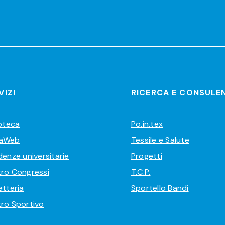
VIZI
RICERCA E CONSULE
ioteca
Po.in.tex
aWeb
Tessile e Salute
denze universitarie
Progetti
ro Congressi
T.C.P.
etteria
Sportello Bandi
ro Sportivo