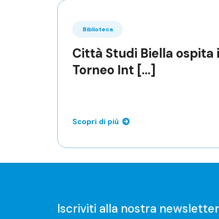
Biblioteca
Città Studi Biella ospita i
Torneo Int [...]
Scopri di più
Iscriviti alla nostra newslette