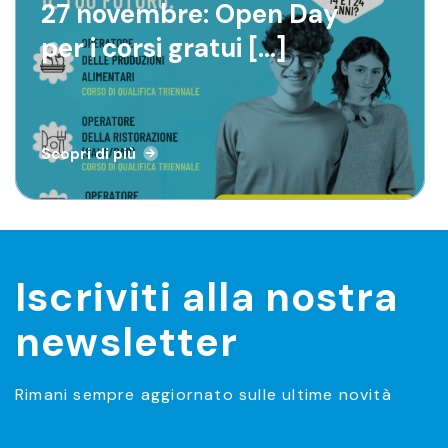
27 novembre: Open Day per i
27 novembre: Open Day
corsi gratui [...]
per i corsi gratui [...]
Scopri di più
Scopri di più
Iscriviti alla nostra
newsletter
Rimani sempre aggiornato sulle ultime novità