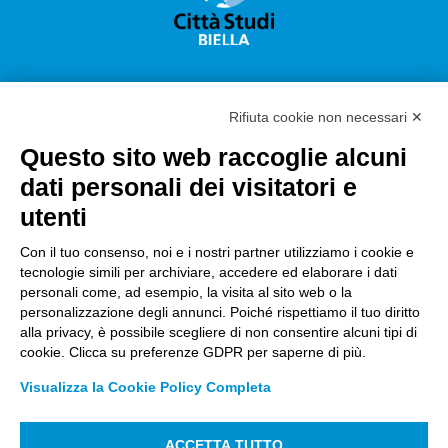
Rifiuta cookie non necessari ✕
Questo sito web raccoglie alcuni
Città Studi S.p.A.
dati personali dei visitatori e
Sede Legale Corso G. Pella, 2 – 13900 Biella Italy –
utenti
Capitale sociale: sottoscritto e versato €
18.235.000,00
Con il tuo consenso, noi e i nostri partner utilizziamo i cookie e
tecnologie simili per archiviare, accedere ed elaborare i dati
Registro Imprese Biella C. F. e numero 01491490023 –
personali come, ad esempio, la visita al sito web o la
R.E.A. CCIAA BI n. 142579 – Partita IVA 01491490023
personalizzazione degli annunci. Poiché rispettiamo il tuo diritto
alla privacy, è possibile scegliere di non consentire alcuni tipi di
PEC:
amm.cittastudi@pec.ptbiellese.it
–
cookie. Clicca su preferenze GDPR per saperne di più.
form.cittastudi@pec.ptbiellese.it
–
Visualizza la Cookie Policy Completa
megaweb@pec.ptbiellese.it
ACCETTA TUTTO
Informative Privacy
–
Privacy Policy
–
Modifica