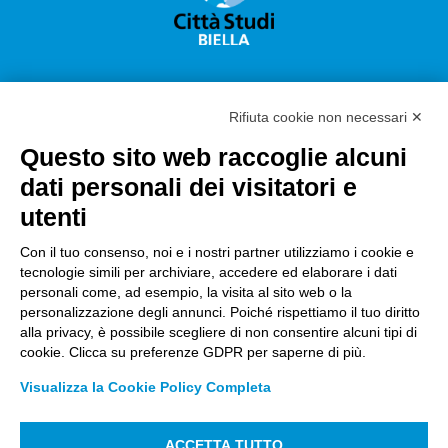
Rifiuta cookie non necessari ✕
Questo sito web raccoglie alcuni
Città Studi S.p.A.
dati personali dei visitatori e
Sede Legale Corso G. Pella, 2 – 13900 Biella Italy –
utenti
Capitale sociale: sottoscritto e versato €
18.235.000,00
Con il tuo consenso, noi e i nostri partner utilizziamo i cookie e
tecnologie simili per archiviare, accedere ed elaborare i dati
Registro Imprese Biella C. F. e numero 01491490023 –
personali come, ad esempio, la visita al sito web o la
R.E.A. CCIAA BI n. 142579 – Partita IVA 01491490023
personalizzazione degli annunci. Poiché rispettiamo il tuo diritto
alla privacy, è possibile scegliere di non consentire alcuni tipi di
PEC:
amm.cittastudi@pec.ptbiellese.it
–
cookie. Clicca su preferenze GDPR per saperne di più.
form.cittastudi@pec.ptbiellese.it
–
Visualizza la Cookie Policy Completa
megaweb@pec.ptbiellese.it
ACCETTA TUTTO
Informative Privacy
–
Privacy Policy
–
Modifica