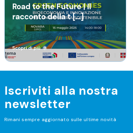
Road to the Future | Il
Road to the Future | Il
racconto della t [...]
racconto della t [...]
Scopri di più
Scopri di più
Iscriviti alla nostra
newsletter
Rimani sempre aggiornato sulle ultime novità