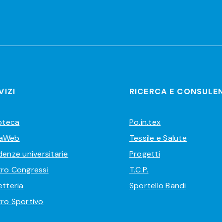
VIZI
RICERCA E CONSULE
ioteca
Po.in.tex
aWeb
Tessile e Salute
denze universitarie
Progetti
ro Congressi
T.C.P.
etteria
Sportello Bandi
ro Sportivo