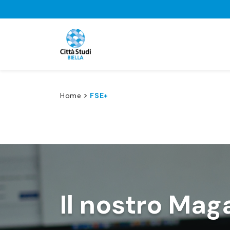
>
Home
FSE+
Il nostro Mag