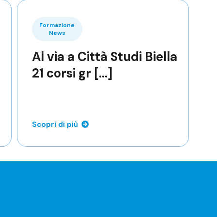
Formazione
News
Al via a Città Studi Biella
21 corsi gr [...]
Scopri di più
r