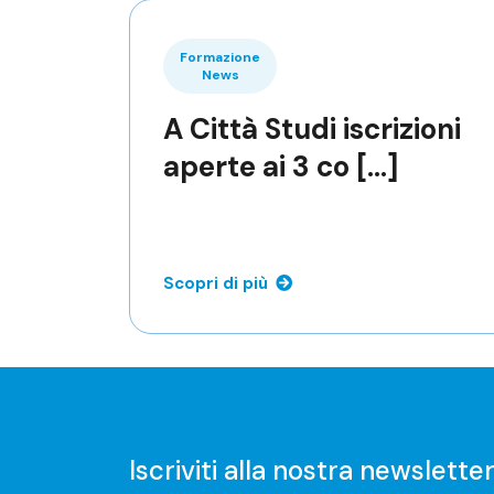
Formazione
News
A Città Studi iscrizioni
aperte ai 3 co [...]
Scopri di più
Iscriviti alla nostra newslette