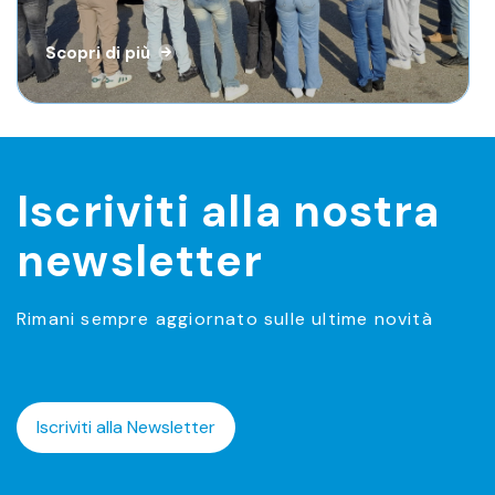
Scopri di più
Scopri di più
Iscriviti alla nostra
newsletter
Rimani sempre aggiornato sulle ultime novità
Iscriviti alla Newsletter