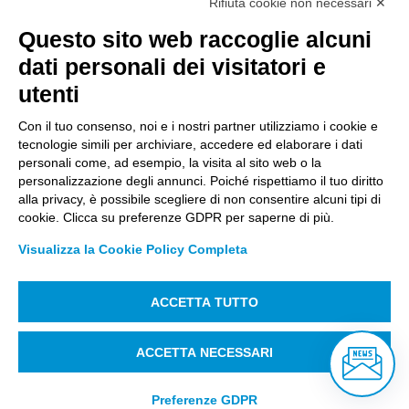
Rifiuta cookie non necessari ✕
Questo sito web raccoglie alcuni
Città Studi S.p.A.
dati personali dei visitatori e
Sede Legale Corso G. Pella, 2 – 13900 Biella Italy –
utenti
Capitale sociale: sottoscritto e versato €
18.235.000,00
Con il tuo consenso, noi e i nostri partner utilizziamo i cookie e
tecnologie simili per archiviare, accedere ed elaborare i dati
Registro Imprese Biella C. F. e numero 01491490023 –
personali come, ad esempio, la visita al sito web o la
R.E.A. CCIAA BI n. 142579 – Partita IVA 01491490023
personalizzazione degli annunci. Poiché rispettiamo il tuo diritto
alla privacy, è possibile scegliere di non consentire alcuni tipi di
PEC:
amm.cittastudi@pec.ptbiellese.it
–
cookie. Clicca su preferenze GDPR per saperne di più.
form.cittastudi@pec.ptbiellese.it
–
Visualizza la Cookie Policy Completa
megaweb@pec.ptbiellese.it
ACCETTA TUTTO
Informative Privacy
–
Privacy Policy
–
Modifica
preferenze Cookie
–
Whistleblowing
– Designed by
ACCETTA NECESSARI
Koodit
Preferenze GDPR