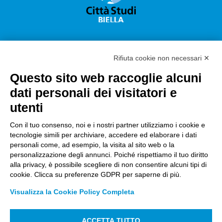
Rifiuta cookie non necessari ✕
Questo sito web raccoglie alcuni
Città Studi S.p.A.
dati personali dei visitatori e
Sede Legale Corso G. Pella, 2 – 13900 Biella Italy –
utenti
Capitale sociale: sottoscritto e versato €
18.235.000,00
Con il tuo consenso, noi e i nostri partner utilizziamo i cookie e
tecnologie simili per archiviare, accedere ed elaborare i dati
Registro Imprese Biella C. F. e numero 01491490023 –
personali come, ad esempio, la visita al sito web o la
R.E.A. CCIAA BI n. 142579 – Partita IVA 01491490023
personalizzazione degli annunci. Poiché rispettiamo il tuo diritto
alla privacy, è possibile scegliere di non consentire alcuni tipi di
PEC:
amm.cittastudi@pec.ptbiellese.it
–
cookie. Clicca su preferenze GDPR per saperne di più.
form.cittastudi@pec.ptbiellese.it
–
Visualizza la Cookie Policy Completa
megaweb@pec.ptbiellese.it
ACCETTA TUTTO
Informative Privacy
–
Privacy Policy
–
Modifica