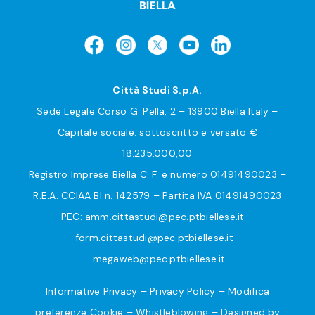
Città Studi S.p.A.
Sede Legale Corso G. Pella, 2 – 13900 Biella Italy –
Capitale sociale: sottoscritto e versato €
18.235.000,00
Registro Imprese Biella C. F. e numero 01491490023 –
R.E.A. CCIAA BI n. 142579 – Partita IVA 01491490023
PEC:
amm.cittastudi@pec.ptbiellese.it
–
form.cittastudi@pec.ptbiellese.it
–
megaweb@pec.ptbiellese.it
Informative Privacy
–
Privacy Policy
–
Modifica
preferenze Cookie
–
Whistleblowing
– Designed by