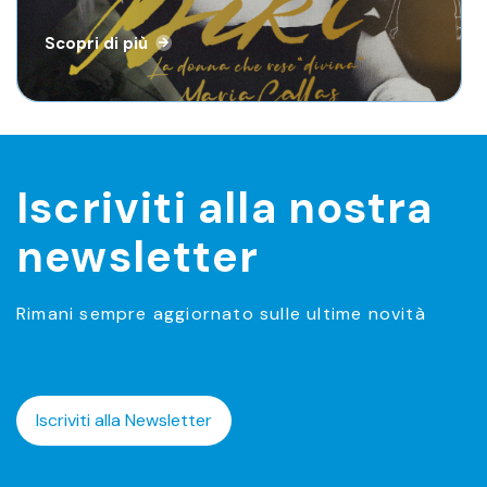
Scopri di più
Scopri di più
Iscriviti alla nostra
newsletter
Rimani sempre aggiornato sulle ultime novità
Iscriviti alla Newsletter