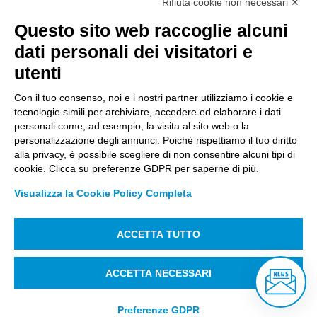
Rifiuta cookie non necessari ✕
Questo sito web raccoglie alcuni
Città Studi S.p.A.
dati personali dei visitatori e
Sede Legale Corso G. Pella, 2 – 13900 Biella Italy –
utenti
Capitale sociale: sottoscritto e versato €
18.235.000,00
Con il tuo consenso, noi e i nostri partner utilizziamo i cookie e
tecnologie simili per archiviare, accedere ed elaborare i dati
Registro Imprese Biella C. F. e numero 01491490023 –
personali come, ad esempio, la visita al sito web o la
R.E.A. CCIAA BI n. 142579 – Partita IVA 01491490023
personalizzazione degli annunci. Poiché rispettiamo il tuo diritto
alla privacy, è possibile scegliere di non consentire alcuni tipi di
PEC:
amm.cittastudi@pec.ptbiellese.it
–
cookie. Clicca su preferenze GDPR per saperne di più.
form.cittastudi@pec.ptbiellese.it
–
Visualizza la Cookie Policy Completa
megaweb@pec.ptbiellese.it
ACCETTA TUTTO
Informative Privacy
–
Privacy Policy
–
Modifica
preferenze Cookie
–
Whistleblowing
– Designed by
ACCETTA NECESSARI
Koodit
Preferenze GDPR