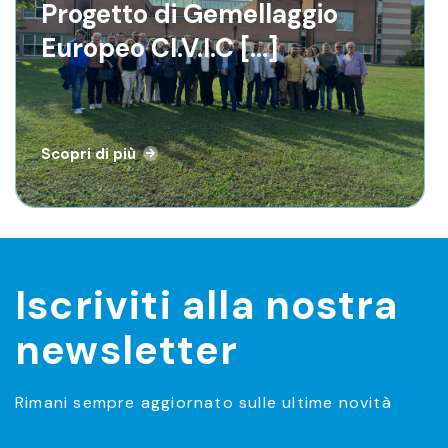
Progetto di Gemellaggio
Progetto di Gemellaggio
Europeo CI.V.I.C [...]
Europeo CI.V.I.C [...]
Scopri di più
Scopri di più
Iscriviti alla nostra
newsletter
Rimani sempre aggiornato sulle ultime novità