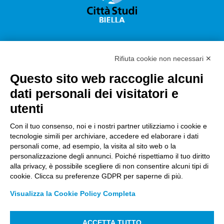
Rifiuta cookie non necessari ✕
Questo sito web raccoglie alcuni
Città Studi S.p.A.
dati personali dei visitatori e
Sede Legale Corso G. Pella, 2 – 13900 Biella Italy –
utenti
Capitale sociale: sottoscritto e versato €
18.235.000,00
Con il tuo consenso, noi e i nostri partner utilizziamo i cookie e
tecnologie simili per archiviare, accedere ed elaborare i dati
Registro Imprese Biella C. F. e numero 01491490023 –
personali come, ad esempio, la visita al sito web o la
R.E.A. CCIAA BI n. 142579 – Partita IVA 01491490023
personalizzazione degli annunci. Poiché rispettiamo il tuo diritto
alla privacy, è possibile scegliere di non consentire alcuni tipi di
PEC:
amm.cittastudi@pec.ptbiellese.it
–
cookie. Clicca su preferenze GDPR per saperne di più.
form.cittastudi@pec.ptbiellese.it
–
Visualizza la Cookie Policy Completa
megaweb@pec.ptbiellese.it
ACCETTA TUTTO
Informative Privacy
–
Privacy Policy
–
Modifica