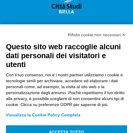
Rifiuta cookie non necessari ✕
Questo sito web raccoglie alcuni
Città Studi S.p.A.
dati personali dei visitatori e
Sede Legale Corso G. Pella, 2 – 13900 Biella Italy –
utenti
Capitale sociale: sottoscritto e versato €
18.235.000,00
Con il tuo consenso, noi e i nostri partner utilizziamo i cookie e
tecnologie simili per archiviare, accedere ed elaborare i dati
Registro Imprese Biella C. F. e numero 01491490023 –
personali come, ad esempio, la visita al sito web o la
R.E.A. CCIAA BI n. 142579 – Partita IVA 01491490023
personalizzazione degli annunci. Poiché rispettiamo il tuo diritto
alla privacy, è possibile scegliere di non consentire alcuni tipi di
PEC:
amm.cittastudi@pec.ptbiellese.it
–
cookie. Clicca su preferenze GDPR per saperne di più.
form.cittastudi@pec.ptbiellese.it
–
Visualizza la Cookie Policy Completa
megaweb@pec.ptbiellese.it
ACCETTA TUTTO
Informative Privacy
–
Privacy Policy
–
Modifica