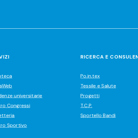
VIZI
RICERCA E CONSULE
ioteca
Po.in.tex
aWeb
Tessile e Salute
denze universitarie
Progetti
ro Congressi
T.C.P.
etteria
Sportello Bandi
ro Sportivo