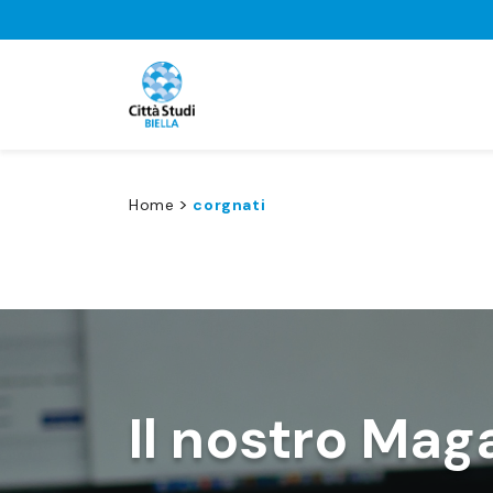
>
Home
corgnati
Il nostro Mag