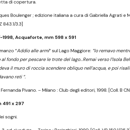
tta di copertura.
ues Boulenger ; edizione italiana a cura di Gabriella Agrati e M
PZ 843.1/3.3]
7-
1998, Acquaforte, mm 598 x 591
omanzo “
Addio alle armi
“ sul Lago Maggiore:
“Io remavo mentre
al fondo per pescare le trote del lago
…
Remai verso l’Isola Bel
a il muro di roccia scendere obliquo nell’acqua, e poi risalii 
vano reti “.
Fernanda Pivano. – Milano : Club degli editori, 1998. [Coll. B CN
 491 x 297
ei sogni.