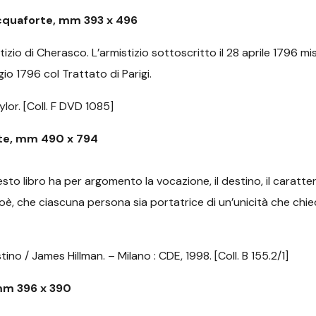
Acquaforte, mm 393 x 496
tizio di Cherasco. L’armistizio sottoscritto il 28 aprile 1796 mi
io 1796 col Trattato di Parigi.
ylor. [Coll. F DVD 1085]
te, mm 490 x 794
to libro ha per argomento la vocazione, il destino, il caratter
 cioè, che ciascuna persona sia portatrice di un’unicità che chi
tino / James Hillman. – Milano : CDE, 1998. [Coll. B 155.2/1]
mm 396 x 390