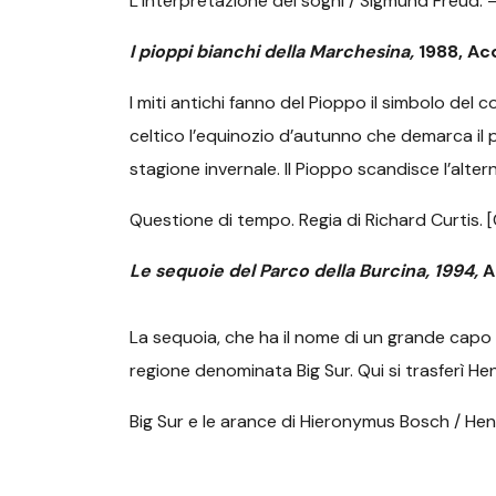
L’interpretazione dei sogni / Sigmund Freud. – 3
I pioppi bianchi della Marchesina,
1988, Ac
I miti antichi fanno del Pioppo il simbolo del 
celtico l’equinozio d’autunno che demarca il p
stagione invernale. Il Pioppo scandisce l’alte
Questione di tempo. Regia di Richard Curtis. [
Le sequoie del Parco della Burcina, 1994,
A
La sequoia, che ha il nome di un grande capo in
regione denominata Big Sur. Qui si trasferì Hen
Big Sur e le arance di Hieronymus Bosch / Henr