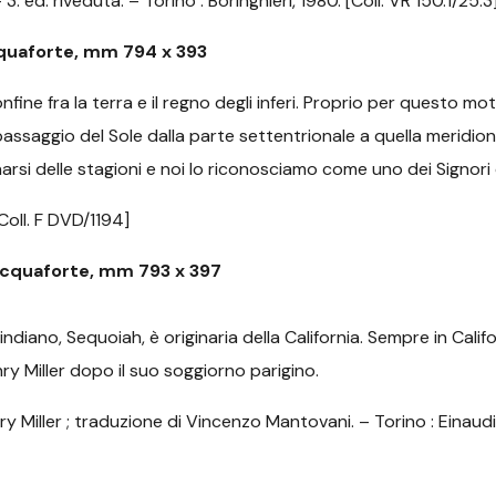
. ed. riveduta. – Torino : Boringhieri, 1980. [Coll. VR 150.1/25.3
quaforte, mm 794 x 393
confine fra la terra e il regno degli inferi. Proprio per questo 
assaggio del Sole dalla parte settentrionale a quella meridional
rnarsi delle stagioni e noi lo riconosciamo come uno dei Signor
Coll. F DVD/1194]
cquaforte, mm 793 x 397
diano, Sequoiah, è originaria della California. Sempre in Calif
ry Miller dopo il suo soggiorno parigino.
y Miller ; traduzione di Vincenzo Mantovani. – Torino : Einaudi,