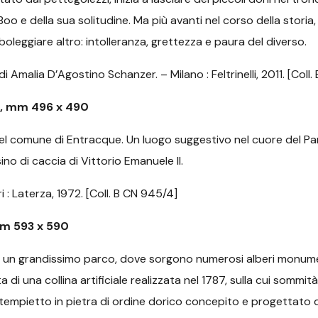
o e della sua solitudine. Ma più avanti nel corso della storia, 
boleggiare altro: intolleranza, grettezza e paura del diverso.
di Amalia D’Agostino Schanzer. – Milano : Feltrinelli, 2011. [Coll.
e, mm 496 x 490
del comune di Entracque. Un luogo suggestivo nel cuore del Pa
sino di caccia di Vittorio Emanuele II.
 : Laterza, 1972. [Coll. B CN 945/4]
mm 593 x 590
nde un grandissimo parco, dove sorgono numerosi alberi monument
tta di una collina artificiale realizzata nel 1787, sulla cui somm
un tempietto in pietra di ordine dorico concepito e progettato