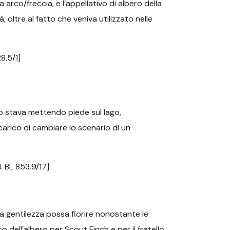
a arco/freccia, e l’appellativo di albero della
 oltre al fatto che veniva utilizzato nelle
8.5/1]
no stava mettendo piede sul lago,
carico di cambiare lo scenario di un
. BL 853.9/17]
 la gentilezza possa fiorire nonostante le
o dell’albero per Scout Finch e per il fratello