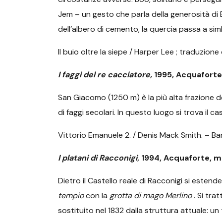
Jem – un gesto che parla della generosità di Bo
dell’albero di cemento, la quercia passa a sim
Il buio oltre la siepe / Harper Lee ; traduzione 
I faggi del re cacciatore,
1995, Acquafort
San Giacomo (1250 m) è la più alta frazione 
di faggi secolari. In questo luogo si trova il ca
Vittorio Emanuele 2. / Denis Mack Smith. – Bari
I platani di Racconigi
, 1994, Acquaforte, 
Dietro il Castello reale di Racconigi si este
tempio
con la
grotta di mago Merlino
. Si tra
sostituito nel 1832 dalla struttura attuale: 