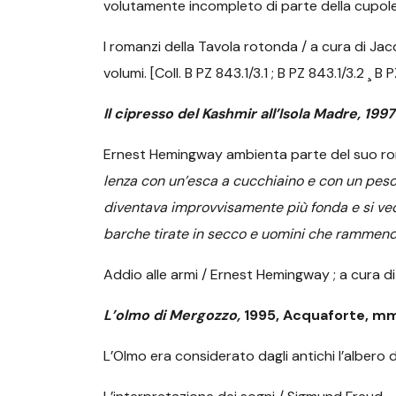
volutamente incompleto di parte della cupole
I romanzi della Tavola rotonda / a cura di Jacq
volumi. [Coll. B PZ 843.1/3.1 ; B PZ 843.1/3.2 ¸ B 
Il cipresso del Kashmir all’Isola Madre, 199
Ernest Hemingway ambienta parte del suo r
lenza con un’esca a cucchiaino e con un peso 
diventava improvvisamente più fonda e si vedev
barche tirate in secco e uomini che rammenda
Addio alle armi / Ernest Hemingway ; a cura di 
L’olmo di Mergozzo,
1995, Acquaforte, mm
L’Olmo era considerato dagli antichi l’albero d