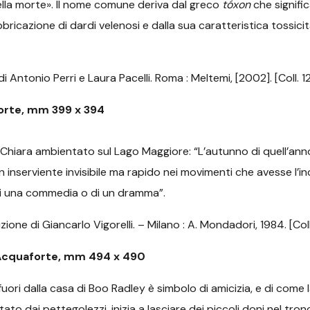
ella morte». Il nome comune deriva dal greco
tóxon
che signific
icazione di dardi velenosi e dalla sua caratteristica tossicità,
 Antonio Perri e Laura Pacelli. Roma : Meltemi, [2002]. [Coll. 12
orte, mm 399 x 394
 Chiara ambientato sul Lago Maggiore:
“L’autunno di quell’an
inserviente invisibile ma rapido nei movimenti che avesse l’in
 di una commedia o di un dramma”.
ione di Giancarlo Vigorelli. – Milano : A. Mondadori, 1984. [Coll
Acquaforte, mm 494 x 490
fuori dalla casa di Boo Radley è simbolo di amicizia, e di come
to dai pettegolezzi, inizia a lasciare dei piccoli doni nel tronc