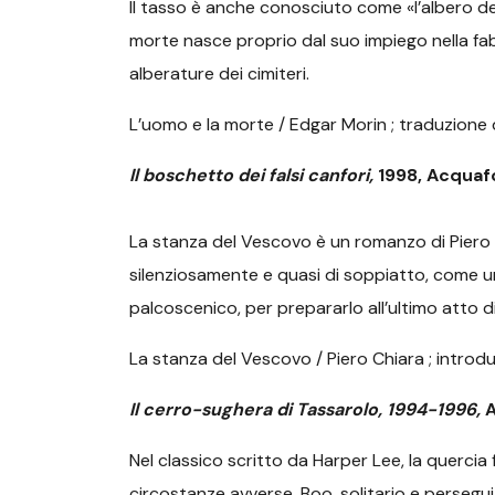
Il tasso è anche conosciuto come «l’albero d
morte nasce proprio dal suo impiego nella fabbr
alberature dei cimiteri.
L’uomo e la morte / Edgar Morin ; traduzione di
Il boschetto dei falsi canfori,
1998, Acquaf
La stanza del Vescovo è un romanzo di Piero
silenziosamente e quasi di soppiatto, come un 
palcoscenico, per prepararlo all’ultimo atto
La stanza del Vescovo / Piero Chiara ; introduz
Il cerro-sughera di Tassarolo, 1994-1996,
Nel classico scritto da Harper Lee, la quercia 
circostanze avverse. Boo, solitario e perseguita