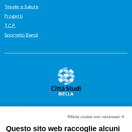
Tessile e Salute
Progetti
T.C.P.
Sportello Bandi
Rifiuta cookie non necessari ✕
Questo sito web raccoglie alcuni
Città Studi S.p.A.