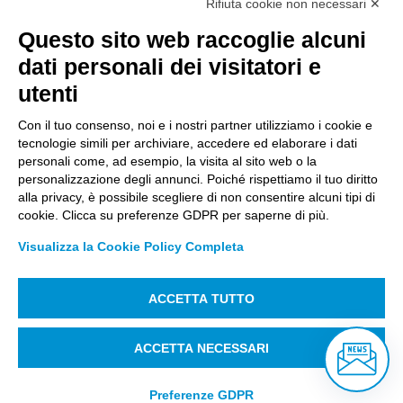
Rifiuta cookie non necessari ✕
Questo sito web raccoglie alcuni
Città Studi S.p.A.
dati personali dei visitatori e
Sede Legale Corso G. Pella, 2 – 13900 Biella Italy –
utenti
Capitale sociale: sottoscritto e versato €
18.235.000,00
Con il tuo consenso, noi e i nostri partner utilizziamo i cookie e
tecnologie simili per archiviare, accedere ed elaborare i dati
Registro Imprese Biella C. F. e numero 01491490023 –
personali come, ad esempio, la visita al sito web o la
R.E.A. CCIAA BI n. 142579 – Partita IVA 01491490023
personalizzazione degli annunci. Poiché rispettiamo il tuo diritto
alla privacy, è possibile scegliere di non consentire alcuni tipi di
PEC:
amm.cittastudi@pec.ptbiellese.it
–
cookie. Clicca su preferenze GDPR per saperne di più.
form.cittastudi@pec.ptbiellese.it
–
Visualizza la Cookie Policy Completa
megaweb@pec.ptbiellese.it
ACCETTA TUTTO
Informative Privacy
–
Privacy Policy
–
Modifica
preferenze Cookie
–
Whistleblowing
– Designed by
ACCETTA NECESSARI
Koodit
Preferenze GDPR