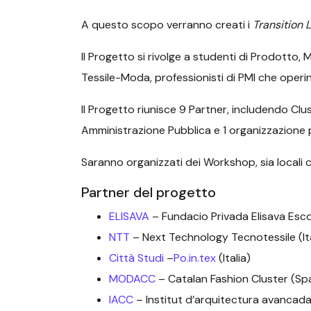
A questo scopo verranno creati i
Transition 
Il Progetto si rivolge a studenti di Prodotto,
Tessile-Moda, professionisti di PMI che oper
Il Progetto riunisce 9 Partner, includendo Clust
Amministrazione Pubblica e 1 organizzazione p
Saranno organizzati dei Workshop, sia locali ch
Partner del progetto
ELISAVA
– Fundacio Privada Elisava Esco
NTT
– Next Technology Tecnotessile (Ita
Città Studi
–
Po.in.tex
(Italia)
MODACC
– Catalan Fashion Cluster (Sp
IACC
– Institut d’arquitectura avancad