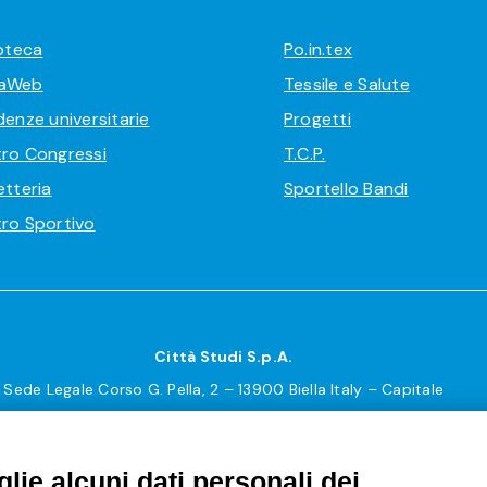
ioteca
Po.in.tex
aWeb
Tessile e Salute
denze universitarie
Progetti
ro Congressi
T.C.P.
etteria
Sportello Bandi
ro Sportivo
Città Studi S.p.A.
Sede Legale Corso G. Pella, 2 – 13900 Biella Italy – Capitale
sociale: sottoscritto e versato € 18.235.000,00
Registro Imprese Biella C. F. e numero 01491490023 – R.E.A.
lie alcuni dati personali dei