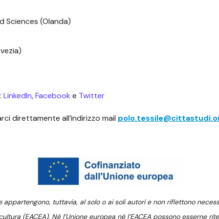
d Sciences (Olanda)
vezia)
l:
LinkedIn
,
Facebook
e
Twitter
rci direttamente all’indirizzo mail
polo.tessile@cittastudi.o
 appartengono, tuttavia, al solo o ai soli autori e non riflettono nece
a cultura (EACEA). Né l’Unione europea né l’EACEA possono esserne rite